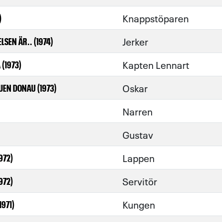
Knappstöparen
)
Jerker
LSEN ÄR.. (1974)
Kapten Lennart
 (1973)
Oskar
UEN DONAU (1973)
Narren
Gustav
Lappen
972)
Servitör
972)
Kungen
1971)