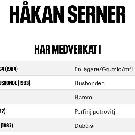
HÅKAN SERNER
HAR MEDVERKAT I
En jägare/Grumio/mfl
GA (1984)
Husbonden
USBONDE (1983)
Hamm
Porfirij petrovitj
82)
Dubois
(1982)