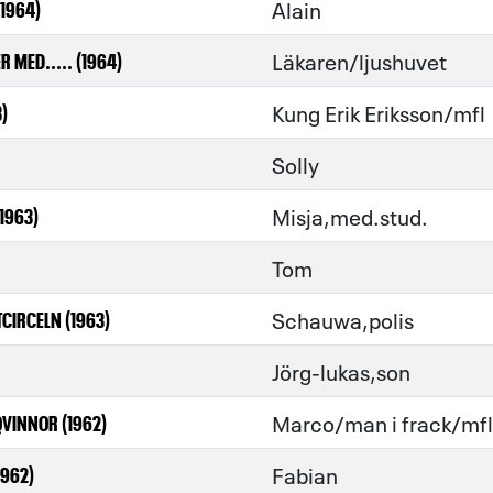
Alain
1964)
Läkaren/ljushuvet
R MED..... (1964)
Kung Erik Eriksson/mfl
)
Solly
Misja,med.stud.
1963)
Tom
Schauwa,polis
CIRCELN (1963)
Jörg-lukas,son
Marco/man i frack/mfl
QVINNOR (1962)
Fabian
1962)