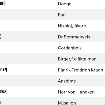
Dodge
981)
Far
Nikolaj,läkare
Dr Semmelweis
)
Cordenbois
Birger,f.d äkta man
Fänrik Freidrich Krach
1977)
Anselme
Herr von Hancken
1975)
M.ballon
)