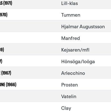
Lill-klas
S (1971)
Tummen
1970)
Hjalmar Augustsson
Manfred
Kejsaren/mfl
69)
Hönsöga/loöga
7)
Arlecchino
 (1967)
Prosten
NE (1966)
Vatelin
Clay