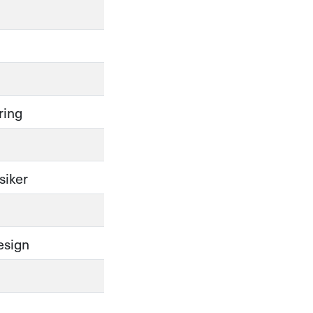
ring
siker
esign