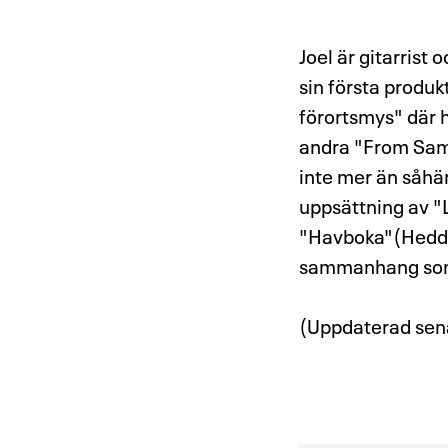
Joel är gitarrist
sin första produ
förortsmys" där h
andra "From Samm
inte mer än såhär
uppsättning av "
"Havboka"(Heddan
sammanhang som 
(Uppdaterad sen