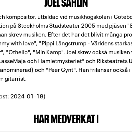
JOEL SAHLIN
 och kompositör, utbildad vid musikhögskolan i Göteb
ktion på Stockholms Stadsteater 2005 med pjäsen 
an skrev musiken. Efter det har det blivit många pr
y with love", "Pippi Långstrump - Världens starkas
", "Othello", "Min Kamp". Joel skrev också musiken 
LasseMaja och Hamletmysteriet" och Riksteatrets 
ominerad) och "Peer Gynt". Han frilansar också i 
gitarrist.
ast: 2024-01-18)
HAR MEDVERKAT I