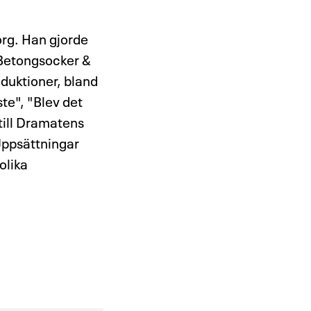
org. Han gjorde
"Betongsocker &
oduktioner, bland
te", "Blev det
till Dramatens
Uppsättningar
olika