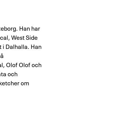
öteborg. Han har
cal, West Side
 i Dalhalla. Han
på
l, Olof Olof och
åta och
sketcher om