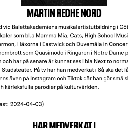
MARTIN REDHE NORD
ad vid Balettakademiens musikalartistutbildning i G
kaler som bl.a Mamma Mia, Cats, High School Musi
ormon, Häxorna i Eastwick och Duvemåla in Concert
genombrott som Quasimodo i Ringaren i Notre Dame 
och har på senare år kunnat ses i bla Next to norma
 Stadsteater. På tv har han medverkat i Så ska det l
nns även på Instagram och Tiktok där han gör små 
 kärleksfulla parodier på kulturvärlden.
ast: 2024-04-03)
HAR MEDVERKAT I