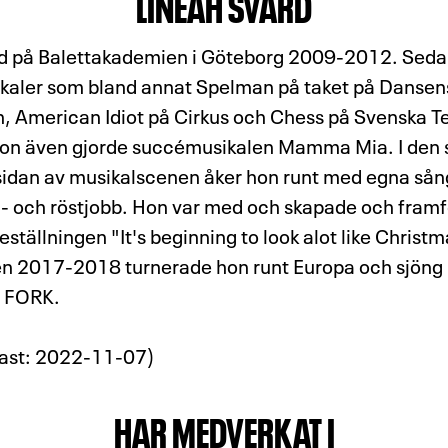
LINEAH SVÄRD
ad på Balettakademien i Göteborg 2009-2012. Seda
kaler som bland annat Spelman på taket på Dansens
 American Idiot på Cirkus och Chess på Svenska Te
 hon även gjorde succémusikalen Mamma Mia. I den 
d sidan av musikalscenen åker hon runt med egna s
ng- och röstjobb. Hon var med och skapade och fram
eställningen "It's beginning to look alot like Chris
en 2017-2018 turnerade hon runt Europa och sjöng
n FORK.
ast: 2022-11-07)
HAR MEDVERKAT I