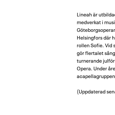
Lineah är utbild
medverkat i musi
Göteborgsoperan,
Helsingfors där
rollen Sofie. Vi
gör flertalet så
turnerande julför
Opera. Under år
acapellagruppe
(Uppdaterad sen