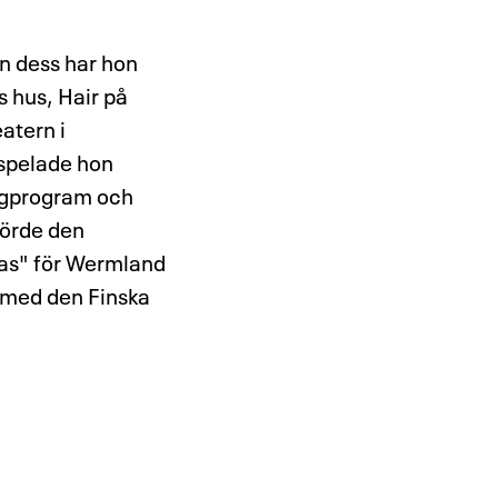
n dess har hon
 hus, Hair på
atern i
spelade hon
ångprogram och
förde den
tmas" för Wermland
 med den Finska