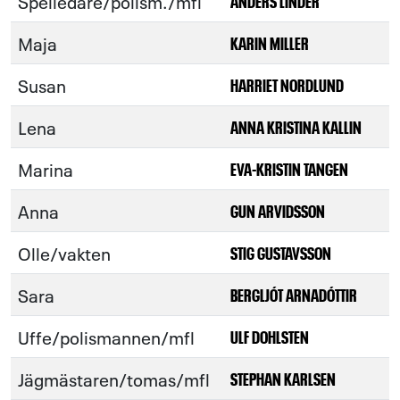
Spelledare/polism./mfl
ANDERS LINDER
Maja
KARIN MILLER
Susan
HARRIET NORDLUND
Lena
ANNA KRISTINA KALLIN
Marina
EVA-KRISTIN TANGEN
Anna
GUN ARVIDSSON
Olle/vakten
STIG GUSTAVSSON
Sara
BERGLJÓT ARNADÓTTIR
Uffe/polismannen/mfl
ULF DOHLSTEN
Jägmästaren/tomas/mfl
STEPHAN KARLSEN