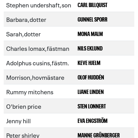
Stephen undershaft,son
CARL BILLQUIST
Barbara,dotter
GUNNEL SPORR
Sarah,dotter
MONA MALM
Charles lomax,fästman
NILS EKLUND
Adolphus cusins,fästm.
KEVE HJELM
Morrison,hovmästare
OLOF HUDDÉN
Rummy mitchens
LIANE LINDEN
O'brien price
STEN LONNERT
Jenny hill
EVA ENGSTRÖM
Peter shirley
MANNE GRÜNBERGER