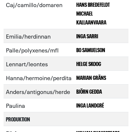
Caj/camillo/domaren
HANS BREDEFELDT
MICHAEL
KALLAANVAARA
Emilia/herdinnan
INGA SARRI
Palle/polyxenes/mfl
BO SAMUELSON
Lennart/leontes
HELGE SKOOG
Hanna/hermoine/perdita
MARIAN GRÄNS
Anders/antigonus/herde
BJÖRN GEDDA
Paulina
INGA LANDGRÉ
PRODUKTION