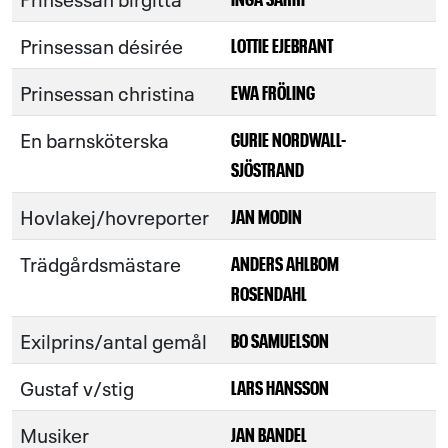
Prinsessan désirée
LOTTIE EJEBRANT
Prinsessan christina
EWA FRÖLING
En barnsköterska
GURIE NORDWALL-
SJÖSTRAND
Hovlakej/hovreporter
JAN MODIN
Trädgårdsmästare
ANDERS AHLBOM
ROSENDAHL
Exilprins/antal gemål
BO SAMUELSON
Gustaf v/stig
LARS HANSSON
Musiker
JAN BANDEL