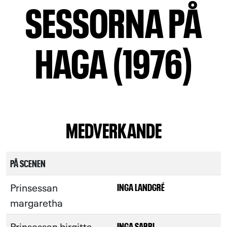
SESSORNA PÅ
HAGA (1976)
MEDVERKANDE
PÅ SCENEN
Prinsessan
INGA LANDGRÉ
margaretha
Prinsessan birgitta
INGA SARRI