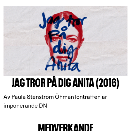
JAG TROR PÅ DIG ANITA (2016)
Av Paula Stenström ÖhmanTonträffen är
imponerande DN
MEDVERKANDE