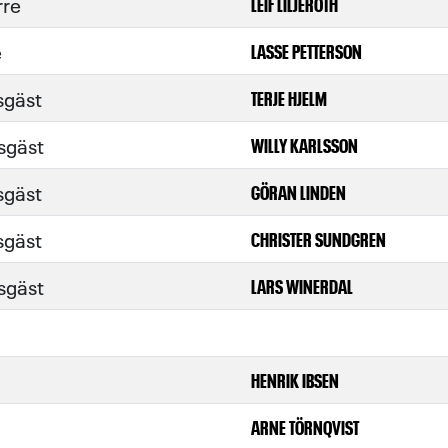
rre
LEIF LILJEROTH
e
LASSE PETTERSON
sgäst
TERJE HJELM
sgäst
WILLY KARLSSON
sgäst
GÖRAN LINDEN
sgäst
CHRISTER SUNDGREN
sgäst
LARS WINERDAL
HENRIK IBSEN
ARNE TÖRNQVIST