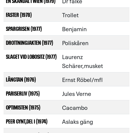
Dr falke
EN SKANDAL I WIEN (1979)
Trollet
FASTER (1978)
Benjamin
SPARGRISEN (1977)
Poliskåren
DROTTNINGJAKTEN (1977)
Laurenz
SLAGET VID LOBOSITZ (1977)
Schärer,musket
Ernst Röbel/mfl
LÄNGTAN (1976)
Jules Verne
PARISERLIV (1975)
Cacambo
OPTIMISTEN (1975)
Aslaks gäng
PEER GYNT,DEL I (1974)