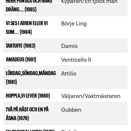
Kyparen/En tjock man
HERR PUNTILA OCH HANS
DRÄNG... (1985)
Börje Ling
VI SES I ATHEN ELLER VI
SOM... (1984)
Damis
TARTUFFE (1983)
Venticello II
AMADEUS (1981)
Attilio
LÖRDAG,SÖNDAG,MÅNDAG
(1981)
Väljaren/Vaktmästaren
HOPPLA,VI LEVER (1980)
Gubben
TVÅ PÅ HÄST OCH EN PÅ
ÅSNA (1979)