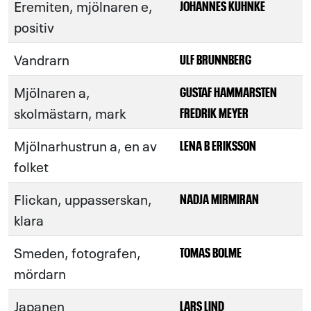
Eremiten, mjölnaren e,
JOHANNES KUHNKE
positiv
Vandrarn
ULF BRUNNBERG
Mjölnaren a,
GUSTAF HAMMARSTEN
skolmästarn, mark
FREDRIK MEYER
Mjölnarhustrun a, en av
LENA B ERIKSSON
folket
Flickan, uppasserskan,
NADJA MIRMIRAN
klara
Smeden, fotografen,
TOMAS BOLME
mördarn
Japanen
LARS LIND