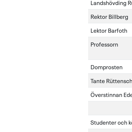
Landshövding R
Rektor Billberg
Lektor Barfoth
Professorn
Domprosten
Tante Rüttensc
Överstinnan Ed
Studenter och k