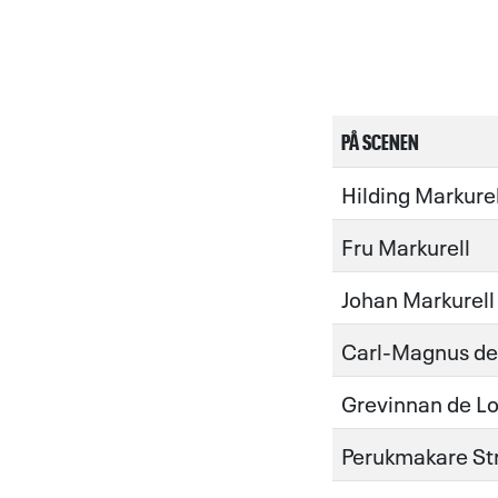
PÅ SCENEN
Hilding Markurel
Fru Markurell
Johan Markurell
Carl-Magnus de
Grevinnan de L
Perukmakare S